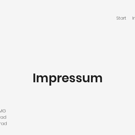
Start
I
Impressum
TMG
rad
rad