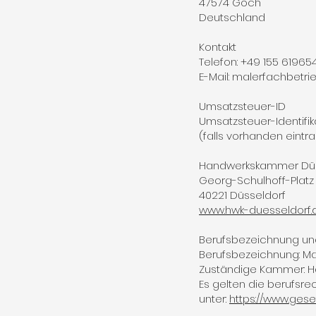
47574 Goch
Deutschland
Kontakt
Telefon: +49 155 6196
E-Mail:
malerfachbetri
Umsatzsteuer-ID
Umsatzsteuer-Identif
(falls vorhanden eintr
Handwerkskammer Düs
Georg-Schulhoff-Platz 
40221 Düsseldorf
www.hwk-duesseldorf.
Berufsbezeichnung un
Berufsbezeichnung: Mal
Zuständige Kammer: 
Es gelten die berufsr
unter:
https://www.gese