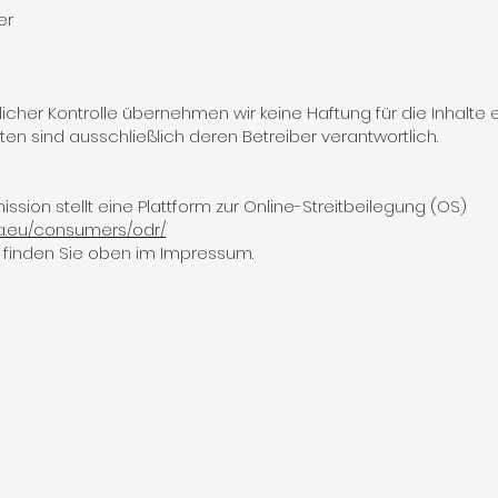
er
ltlicher Kontrolle übernehmen wir keine Haftung für die Inhalte e
eiten sind ausschließlich deren Betreiber verantwortlich.
sion stellt eine Plattform zur Online-Streitbeilegung (OS)
pa.eu/consumers/odr/
 finden Sie oben im Impressum.