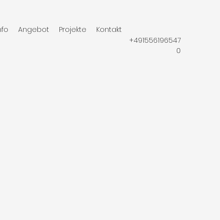
nfo
Angebot
Projekte
Kontakt
+491556196547
0