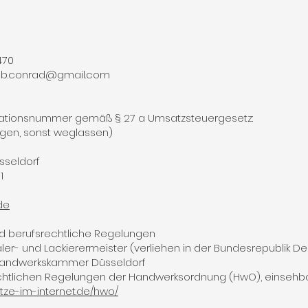
5470
eb.conrad@gmail.com
ikationsnummer gemäß § 27 a Umsatzsteuergesetz:
agen, sonst weglassen)
seldorf
1
de
d berufsrechtliche Regelungen
er- und Lackierermeister (verliehen in der Bundesrepublik D
Handwerkskammer Düsseldorf
echtlichen Regelungen der Handwerksordnung (HwO), einsehb
tze-im-internet.de/hwo/